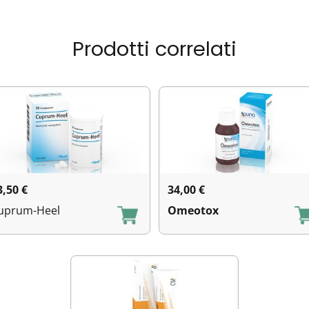
Prodotti correlati
3,50
€
34,00
€
uprum-Heel
Omeotox