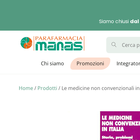
Skip
to
Siamo chiusi
dal
content
Parafarmaci
La Parafarmacia con di
Chi siamo
Promozioni
Integrator
Home
/
Prodotti
/ Le medicine non convenzionali in 