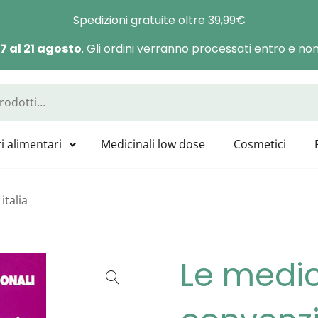
Spedizioni gratuite oltre 39,99€
 7 al 21 agosto
. Gli ordini verranno processati entro e non 
a Manas
sponibili tutti i prodotti GUNA, HEEL, LABOLIFE, SYMBIOFARM, CAT
i alimentari
Medicinali low dose
Cosmetici
italia
Le medi