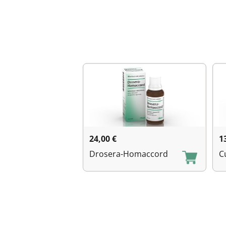
24,00
€
1
Drosera-Homaccord
C