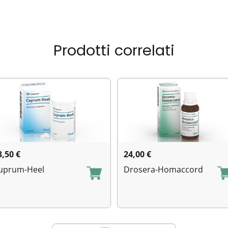
Prodotti correlati
3,50
€
24,00
€
uprum-Heel
Drosera-Homaccord