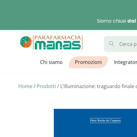
Skip
to
Siamo chiusi
dal
content
Parafarmaci
La Parafarmacia con di
Chi siamo
Promozioni
Integrator
Home
/
Prodotti
/ L’illuminazione: traguardo finale