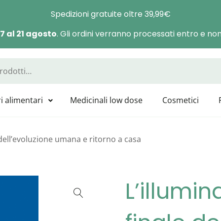
Spedizioni gratuite oltre 39,99€
 7 al 21 agosto
. Gli ordini verranno processati entro e non 
a Manas
sponibili tutti i prodotti GUNA, HEEL, LABOLIFE, SYMBIOFARM, CAT
i alimentari
Medicinali low dose
Cosmetici
 dell’evoluzione umana e ritorno a casa
L’illumi