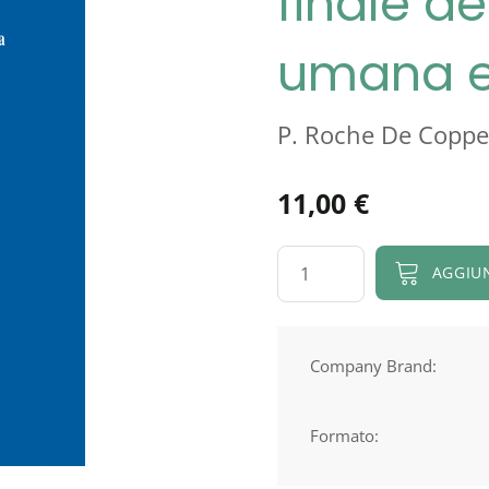
finale de
umana e 
P. Roche De Copp
11,00
€
L'illuminazione:
AGGIU
traguardo
finale
dell'evoluzione
Company Brand:
umana
e
Formato:
ritorno
a