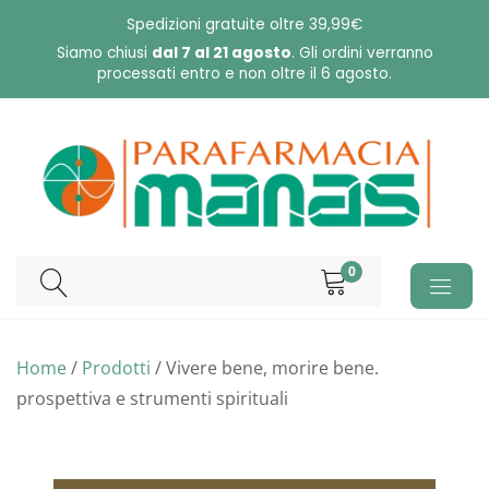
Skip
Spedizioni gratuite oltre 39,99€
to
Siamo chiusi
dal 7 al 21 agosto
. Gli ordini verranno
processati entro e non oltre il 6 agosto.
content
0
Home
/
Prodotti
/ Vivere bene, morire bene.
prospettiva e strumenti spirituali