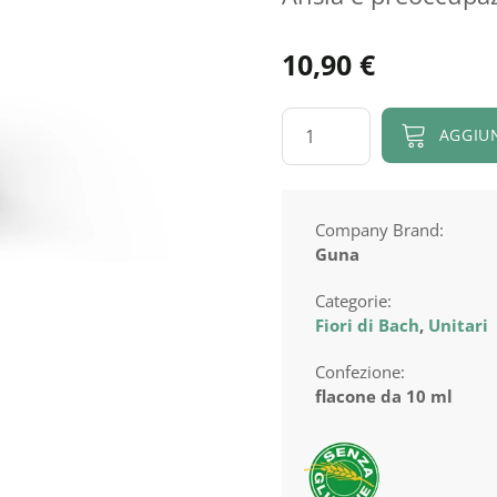
10,90
€
Red
AGGIU
Chestnut
quantità
Company Brand:
Guna
Categorie:
Fiori di Bach
,
Unitari
Confezione:
flacone da 10 ml