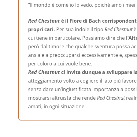
“Il mondo è come io lo vedo, poiché amo i miei 
Red Chestnut
è il Fiore di Bach corrisponden
propri cari.
Per sua indole il tipo
Red Chestnut
è 
cui tiene in particolare. Possiamo dire che
l’Alt
però dal timore che qualche sventura possa acc
ansia e a preoccuparsi eccessivamente e, spes
per coloro a cui vuole bene.
Red Chestnut
ci invita dunque a sviluppare l
atteggiamento volto a cogliere il lato più favore
senza dare un’ingiustificata importanza a possibi
mostrarsi altruista che rende
Red Chestnut
realm
amati, in ogni situazione.