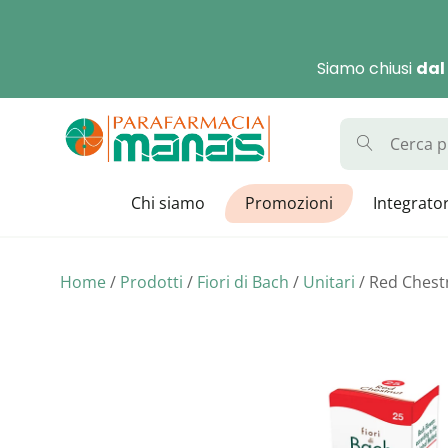
Skip
to
Siamo chiusi
dal
content
Parafarmaci
La Parafarmacia con di
Chi siamo
Promozioni
Integrator
Home
/
Prodotti
/
Fiori di Bach
/
Unitari
/ Red Chest