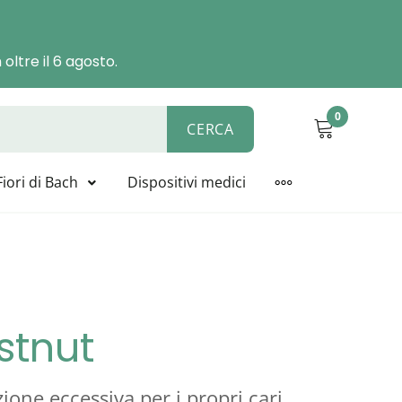
oltre il 6 agosto.
0
CERCA
ALYSIS, BIOLINE, NOVACELL
Fiori di Bach
Dispositivi medici
MORE
stnut
one eccessiva per i propri cari.