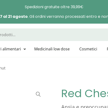
Spedizioni gratuite oltre 39,99€
 7 al 21 agosto
. Gli ordini verranno processati entro e non 
a Manas
sponibili tutti i prodotti GUNA, HEEL, LABOLIFE, SYMBIOFARM, CAT
i alimentari
Medicinali low dose
Cosmetici
nut
Red Che
Ansia e preoccupazi