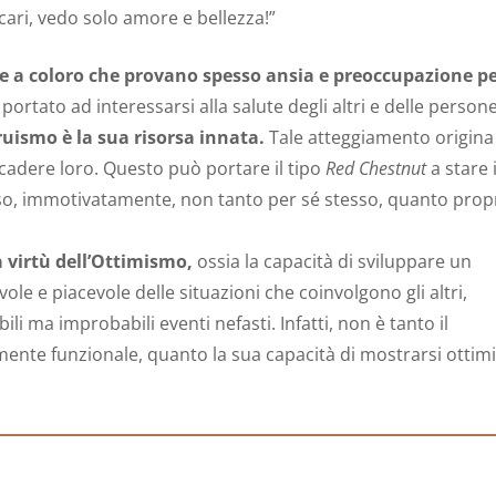
cari, vedo solo amore e bellezza!”
te a coloro che provano spesso ansia e preoccupazione pe
portato ad interessarsi alla salute degli altri e delle person
ruismo è la sua risorsa innata.
Tale atteggiamento origina
adere loro. Questo può portare il tipo
Red Chestnut
a stare 
so, immotivatamente, non tanto per sé stesso, quanto prop
a virtù dell’Ottimismo,
ossia la capacità di sviluppare un
vole e piacevole delle situazioni che coinvolgono gli altri,
li ma improbabili eventi nefasti. Infatti, non è tanto il
ente funzionale, quanto la sua capacità di mostrarsi ottimis