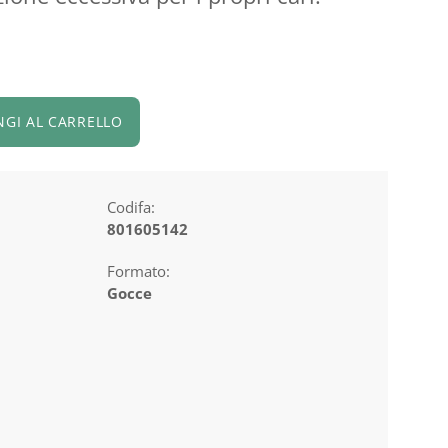
NGI AL CARRELLO
Codifa:
801605142
Formato:
Gocce