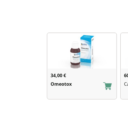
34,00
€
6
Omeotox
C