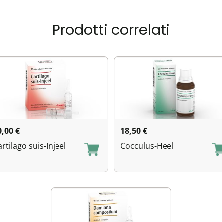
Prodotti correlati
0,00
€
18,50
€
artilago suis-Injeel
Cocculus-Heel