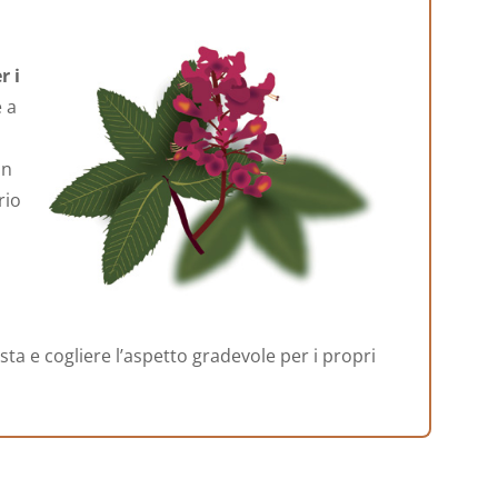
r i
e a
in
rio
ta e cogliere l’aspetto gradevole per i propri