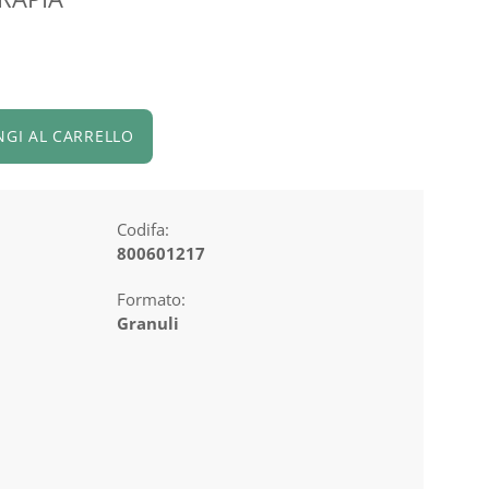
NGI AL CARRELLO
Codifa:
800601217
Formato:
Granuli