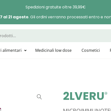
Spedizioni gratuite oltre 39,99€
 7 al 21 agosto
. Gli ordini verranno processati entro e non 
a Manas
sponibili tutti i prodotti GUNA, HEEL, LABOLIFE, SYMBIOFARM, CAT
i alimentari
Medicinali low dose
Cosmetici
2LVERU
®
MICROIMMUNOTE