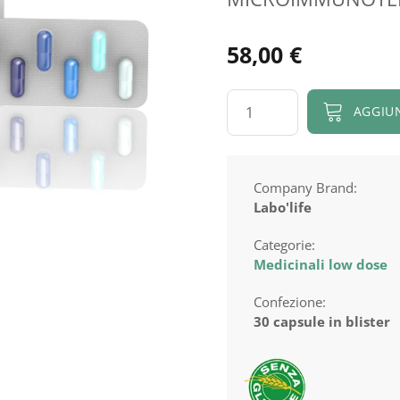
58,00
€
2LVERU®
AGGIU
quantità
Company Brand:
Labo'life
Categorie:
Medicinali low dose
Confezione:
30 capsule in blister