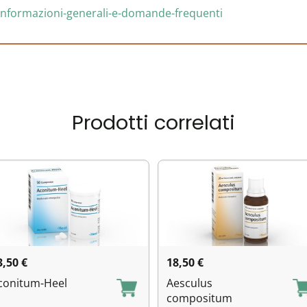
i/informazioni-generali-e-domande-frequenti
Prodotti correlati
3,50
€
18,50
€
conitum-Heel
Aesculus
compositum