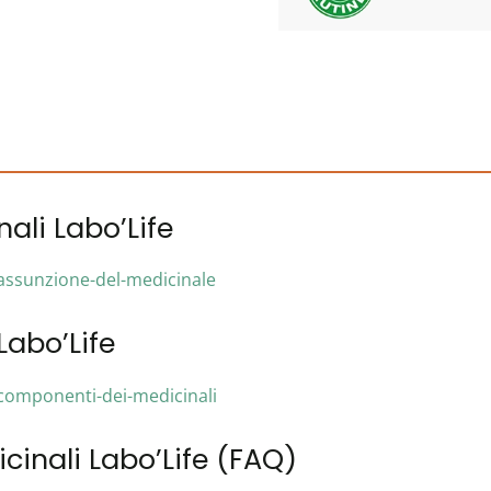
li Labo’Life
i/assunzione-del-medicinale
abo’Life
i/componenti-dei-medicinali
inali Labo’Life (FAQ)