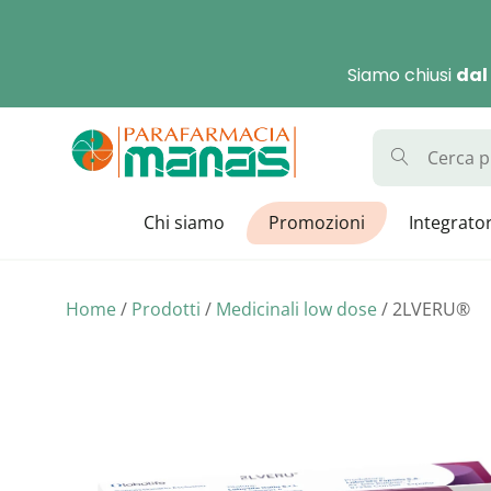
Skip
to
Siamo chiusi
dal
content
Parafarmaci
La Parafarmacia con di
Chi siamo
Promozioni
Integrator
Home
/
Prodotti
/
Medicinali low dose
/ 2LVERU®