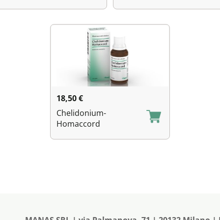
18,50
€
Chelidonium-
Homaccord
MANAS SRL | via Palmanova, 71 | 20132 Milano | P.I