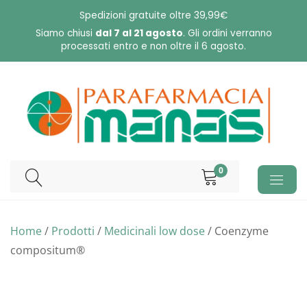
Skip
Spedizioni gratuite oltre 39,99€
to
Siamo chiusi
dal 7 al 21 agosto
. Gli ordini verranno
processati entro e non oltre il 6 agosto.
content
0
Home
/
Prodotti
/
Medicinali low dose
/ Coenzyme
compositum®