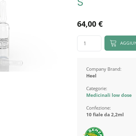
S
64,00
€
Euphorbium
AGGIU
compositum
S
quantità
Company Brand:
Heel
Categorie:
Medicinali low dose
Confezione:
10 fiale da 2,2ml