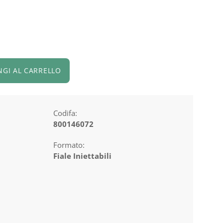
NGI AL CARRELLO
Codifa:
800146072
Formato:
Fiale Iniettabili