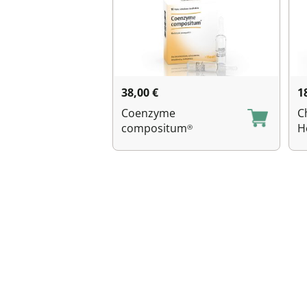
38,00
€
1
Coenzyme
C
compositum
H
®