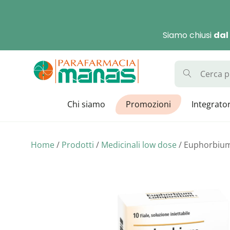
Skip
to
Siamo chiusi
dal
content
Parafarmaci
La Parafarmacia con di
Chi siamo
Promozioni
Integrator
Home
/
Prodotti
/
Medicinali low dose
/ Euphorbiu