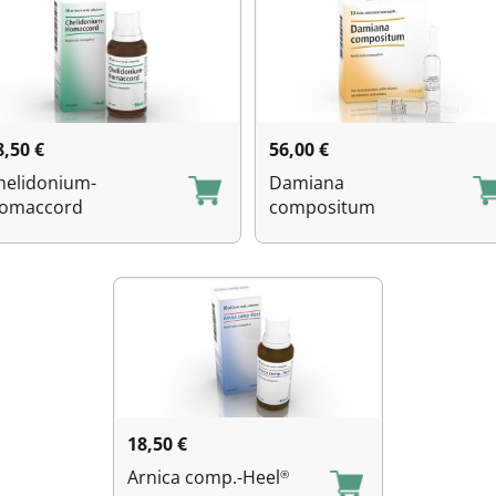
8,50
€
56,00
€
helidonium-
Damiana
omaccord
compositum
18,50
€
Arnica comp.-Heel
®