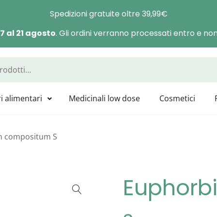
Spedizioni gratuite oltre 39,99€
 7 al 21 agosto
. Gli ordini verranno processati entro e non 
a Manas
sponibili tutti i prodotti GUNA, HEEL, LABOLIFE, SYMBIOFARM, CAT
i alimentari
Medicinali low dose
Cosmetici
m compositum S
Euphorb