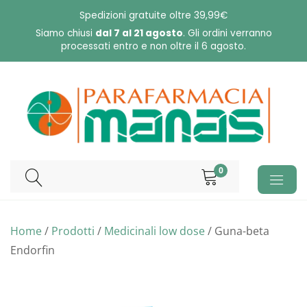
Skip
Spedizioni gratuite oltre 39,99€
to
Siamo chiusi
dal 7 al 21 agosto
. Gli ordini verranno
processati entro e non oltre il 6 agosto.
content
0
Home
/
Prodotti
/
Medicinali low dose
/ Guna-beta
Endorfin