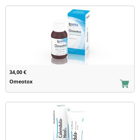
34,00
€
Omeotox