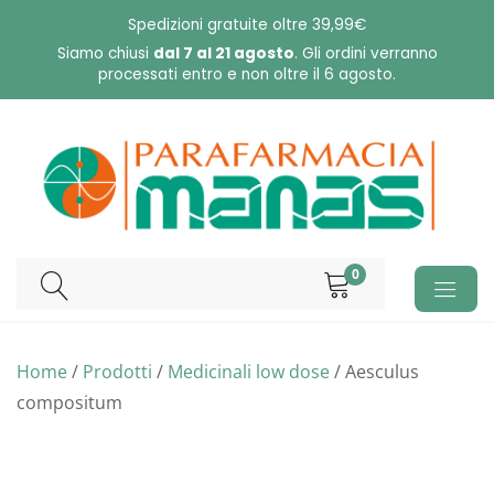
Skip
Spedizioni gratuite oltre 39,99€
to
Siamo chiusi
dal 7 al 21 agosto
. Gli ordini verranno
processati entro e non oltre il 6 agosto.
content
0
Home
/
Prodotti
/
Medicinali low dose
/ Aesculus
compositum