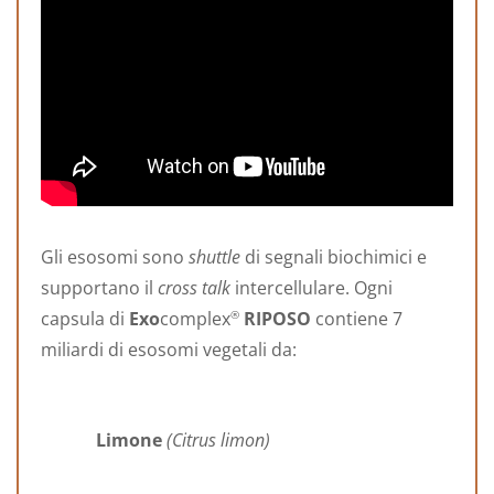
Gli esosomi sono
shuttle
di segnali biochimici e
supportano il
cross talk
intercellulare.
Ogni
capsula di
Exo
complex
RIPOSO
contiene 7
®
miliardi di esosomi vegetali da:
Limone
(Citrus limon)