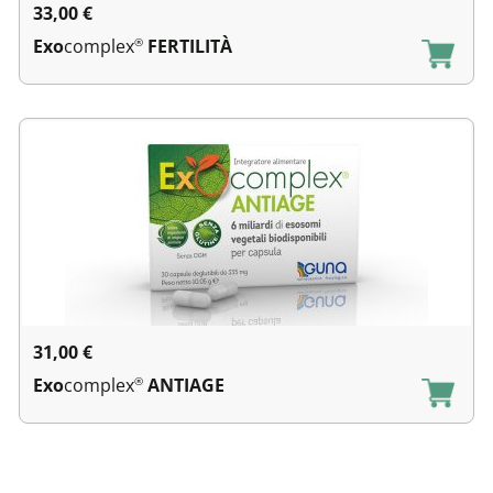
33,00
€
Exo
complex
FERTILITÀ
®
31,00
€
Exo
complex
ANTIAGE
®