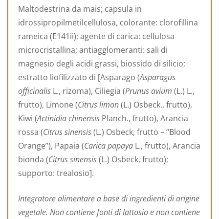
Maltodestrina da mais; capsula in
idrossipropilmetilcellulosa, colorante: clorofillina
rameica (E141ii); agente di carica: cellulosa
microcristallina; antiagglomeranti: sali di
magnesio degli acidi grassi, biossido di silicio;
estratto liofilizzato di [Asparago (
Asparagus
officinalis
L., rizoma), Ciliegia (
Prunus avium
(L.) L.,
frutto), Limone (
Citrus limon
(L.) Osbeck., frutto),
Kiwi (
Actinidia chinensis
Planch., frutto), Arancia
rossa (
Citrus sinensis
(L.) Osbeck, frutto – “Blood
Orange”), Papaia (
Carica papaya
L., frutto), Arancia
bionda (
Citrus sinensis
(L.) Osbeck, frutto);
supporto: trealosio].
Integratore alimentare a base di ingredienti di origine
vegetale. Non contiene fonti di lattosio e non contiene