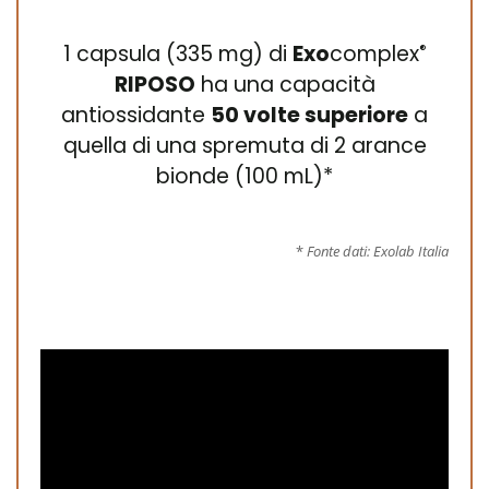
1 capsula (335 mg) di
Exo
complex
®
RIPOSO
ha una capacità
antiossidante
50 volte superiore
a
quella di una spremuta di 2 arance
bionde (100 mL)*
*
Fonte dati: Exolab Italia