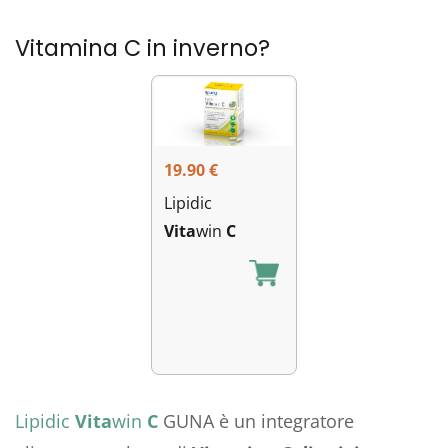
Vitamina C in inverno?
19.90
€
Lipidic
Vita
win
C
Lipidic
Vita
win
C
GUNA è un integratore