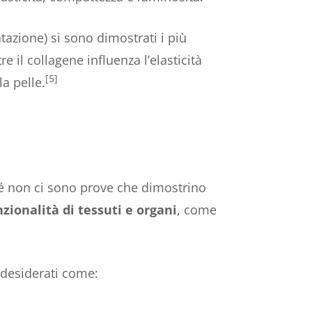
atazione) si sono dimostrati i più
 il collagene influenza l’elasticità
[5]
a pelle.
hé non ci sono prove che dimostrino
nzionalità di tessuti e organi
, come
indesiderati come: