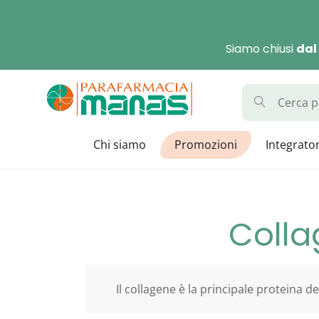
Skip
to
Siamo chiusi
dal
content
Parafarmaci
La Parafarmacia con di
Chi siamo
Promozioni
Integrator
Colla
Il collagene è la principale proteina 