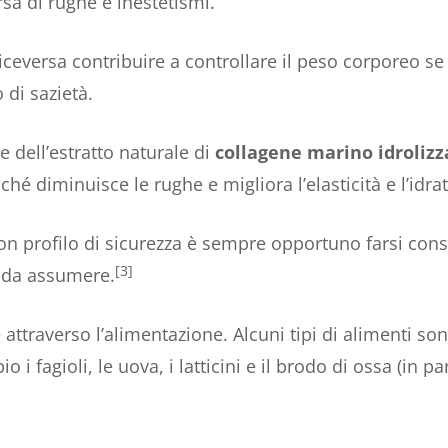
sa di rughe e inestetismi.
ceversa contribuire a controllare il peso corporeo se 
 di sazietà.
e dell’estratto naturale di
collagene marino idrolizz
ché diminuisce le rughe e migliora l’elasticità e l’idra
on profilo di sicurezza è sempre opportuno farsi cons
[3]
re da assumere.
 attraverso l’alimentazione. Alcuni tipi di alimenti so
 i fagioli, le uova, i latticini e il brodo di ossa (in p