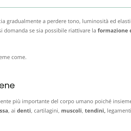
incia gradualmente a perdere tono, luminosità ed elas
si domanda se sia possibile riattivare la
formazione d
sieme come.
gene
amente più importante del corpo umano poiché insie
ssa
, ai
denti
, cartilagini,
muscoli
,
tendini,
legamenti