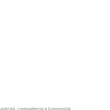
asticità, compattezza e luminosità.