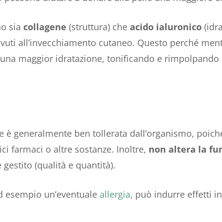
no sia
collagene
(struttura) che
acido ialuronico
(idr
dovuti all’invecchiamento cutaneo. Questo perché mentre
e una maggior idratazione, tonificando e rimpolpando l
ne è generalmente ben tollerata dall’organismo, poic
ci farmaci o altre sostanze. Inoltre,
non altera la fu
 gestito (qualità e quantità).
 ad esempio un’eventuale
allergia
, può indurre effetti 