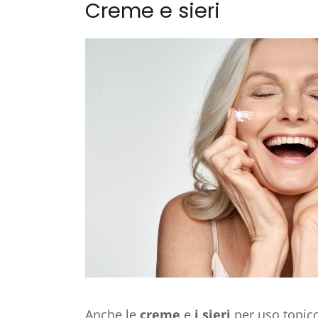
Creme e sieri
Anche le
creme
e
i sieri
per uso topic