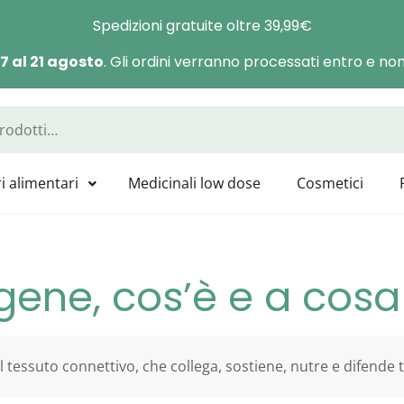
Spedizioni gratuite oltre 39,99€
 7 al 21 agosto
. Gli ordini verranno processati entro e non 
a Manas
sponibili tutti i prodotti GUNA, HEEL, LABOLIFE, SYMBIOFARM, CAT
i alimentari
Medicinali low dose
Cosmetici
gene, cos’è e a cosa
del tessuto connettivo, che collega, sostiene, nutre e difende