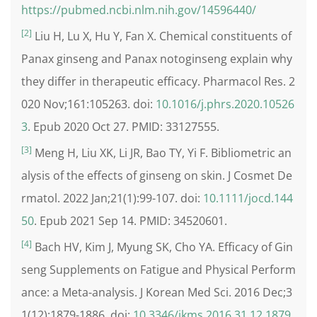
https://pubmed.ncbi.nlm.nih.gov/14596440/
[2]
Liu H, Lu X, Hu Y, Fan X. Chemical constituents of
Panax ginseng and Panax notoginseng explain why
they differ in therapeutic efficacy. Pharmacol Res. 2
020 Nov;161:105263. doi:
10.1016/j.phrs.2020.10526
3
. Epub 2020 Oct 27. PMID: 33127555.
[3]
Meng H, Liu XK, Li JR, Bao TY, Yi F. Bibliometric an
alysis of the effects of ginseng on skin. J Cosmet De
rmatol. 2022 Jan;21(1):99-107. doi:
10.1111/jocd.144
50
. Epub 2021 Sep 14. PMID: 34520601.
[4]
Bach HV, Kim J, Myung SK, Cho YA. Efficacy of Gin
seng Supplements on Fatigue and Physical Perform
ance: a Meta-analysis. J Korean Med Sci. 2016 Dec;3
1(12):1879-1886. doi:
10.3346/jkms.2016.31.12.1879
.