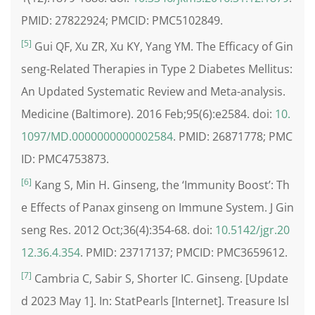
PMID: 27822924; PMCID: PMC5102849.
[5]
Gui QF, Xu ZR, Xu KY, Yang YM. The Efficacy of Gin
seng-Related Therapies in Type 2 Diabetes Mellitus:
An Updated Systematic Review and Meta-analysis.
Medicine (Baltimore). 2016 Feb;95(6):e2584. doi:
10.
1097/MD.0000000000002584
. PMID: 26871778; PMC
ID: PMC4753873.
[6]
Kang S, Min H. Ginseng, the ‘Immunity Boost’: Th
e Effects of Panax ginseng on Immune System. J Gin
seng Res. 2012 Oct;36(4):354-68. doi:
10.5142/jgr.20
12.36.4.354
. PMID: 23717137; PMCID: PMC3659612.
[7]
Cambria C, Sabir S, Shorter IC. Ginseng. [Update
d 2023 May 1]. In: StatPearls [Internet]. Treasure Isl